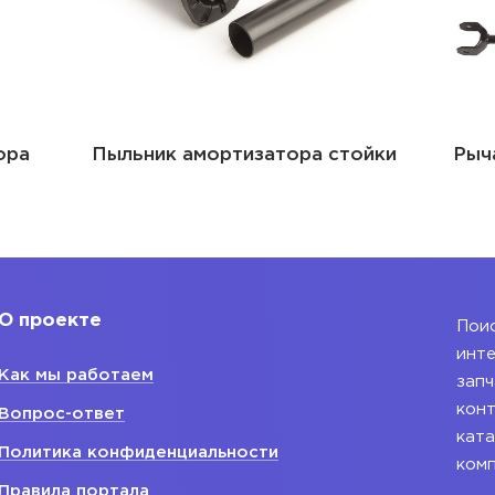
амортизатора стойки
Рычаг
О проекте
Поис
инте
Как мы работаем
запч
конт
Вопрос-ответ
ката
Политика конфиденциальности
ком
Правила портала