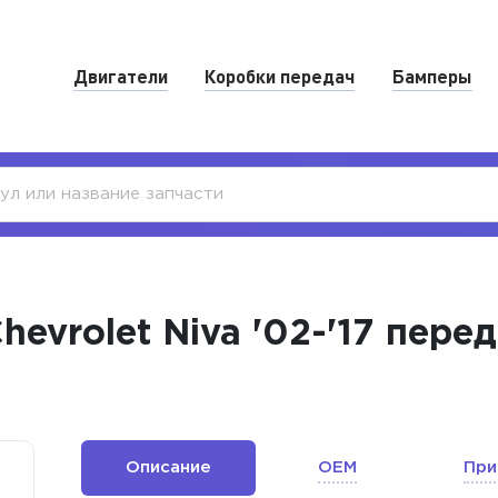
Двигатели
Коробки передач
Бамперы
evrolet Niva '02-'17 пере
Описание
OEM
При