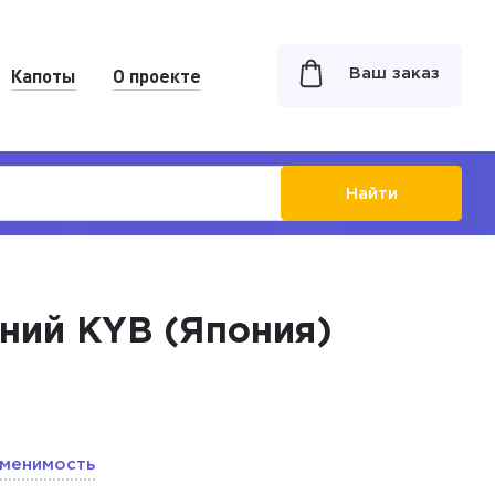
Капоты
О проекте
Ваш заказ
Найти
дний KYB (Япония)
менимость