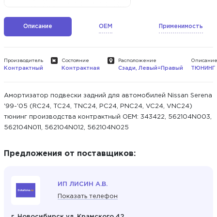
Описание
OEM
Применимость
Производитель
Состояние
Расположение
Описани
Контрактный
Контрактная
Сзади, Левый=Правый
ТЮНИНГ
Амортизатор подвески задний для автомобилей Nissan Serena
'99-'05 (RC24, TC24, TNC24, PC24, PNC24, VC24, VNC24)
тюнинг производства контрактный ОЕМ: 343422, 562104N003,
562104N011, 562104N012, 562104N025
Предложения от поставщиков:
ИП ЛИСИН А.В.
Показать телефон
г. Новосибирск ул. Крамского 42