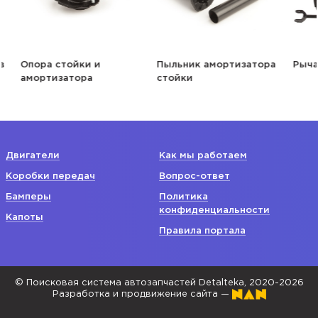
Опора стойки и
Пыльник амортизатора
Рычаг
амортизатора
стойки
Двигатели
Как мы работаем
Коробки передач
Вопрос-ответ
Бамперы
Политика
конфиденциальности
Капоты
Правила портала
© Поисковая система автозапчастей Detalteka, 2020-2026
Разработка и продвижение сайта —