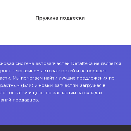
Пружина подвески
ковая система автозапчастей Detalteka не является
рнет - магазином автозапчастей и не продает
асти. Мы помогаем найти лучшие предложения по
рактным (Б/У) и новым запчастям, загружая в
лог остатки и цены по запчастям на складах
паний-продавцов.