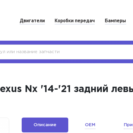
Двигатели
Коробки передач
Бамперы
xus Nx '14-'21 задний ле
Описание
OEM
При