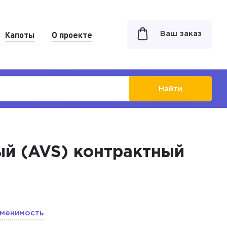
Капоты
О проекте
Ваш заказ
Найти
вый (AVS) контрактный
менимость