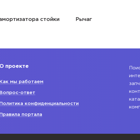
амортизатора стойки
Рычаг
О проекте
Поис
инте
Как мы работаем
запч
конт
Вопрос-ответ
ката
Политика конфиденциальности
ком
Правила портала