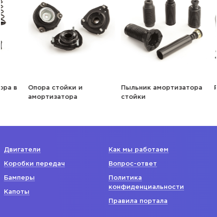
Опора стойки и
Пыльник амортизатора
Рычаг
амортизатора
стойки
Двигатели
Как мы работаем
Коробки передач
Вопрос-ответ
Бамперы
Политика
конфиденциальности
Капоты
Правила портала