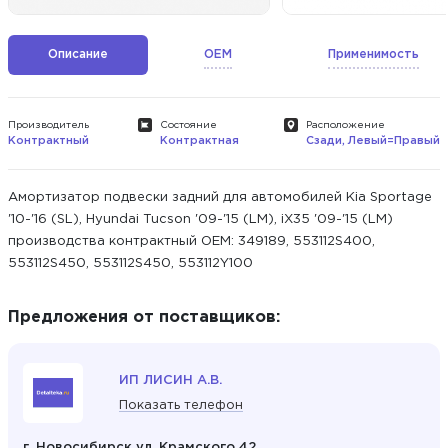
Описание
OEM
Применимость
Производитель
Состояние
Расположение
Контрактный
Контрактная
Сзади, Левый=Правый
Амортизатор подвески задний для автомобилей Kia Sportage
'10-'16 (SL), Hyundai Tucson '09-'15 (LM), iX35 '09-'15 (LM)
производства контрактный ОЕМ: 349189, 553112S400,
553112S450, 553112S450, 553112Y100
Предложения от поставщиков:
ИП ЛИСИН А.В.
Показать телефон
г. Новосибирск ул. Крамского 42