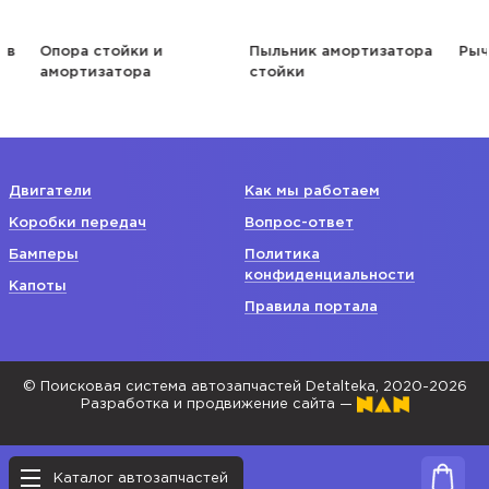
Опора стойки и
Пыльник амортизатора
Рычаг
амортизатора
стойки
Двигатели
Как мы работаем
Коробки передач
Вопрос-ответ
Бамперы
Политика
конфиденциальности
Капоты
Правила портала
© Поисковая система автозапчастей Detalteka, 2020-2026
Разработка и продвижение сайта —
Каталог автозапчастей