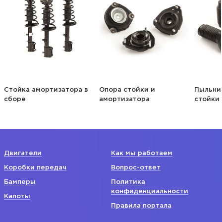
Стойка амортизатора в
Опора стойки и
Пыльни
сборе
амортизатора
стойки
Двигатели
Как мы работаем
Коробки передач
Вопрос-ответ
Бамперы
Политика
конфиденциальности
Капоты
Правила портала