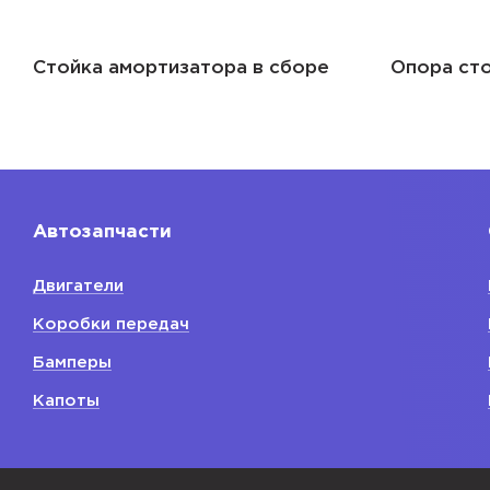
Стойка амортизатора в сборе
Опора сто
Автозапчасти
Двигатели
Коробки передач
Бамперы
Капоты