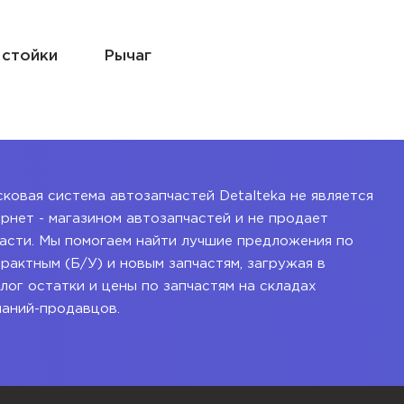
 стойки
Рычаг
ковая система автозапчастей Detalteka не является
рнет - магазином автозапчастей и не продает
асти. Мы помогаем найти лучшие предложения по
рактным (Б/У) и новым запчастям, загружая в
лог остатки и цены по запчастям на складах
паний-продавцов.