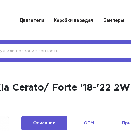
Двигатели
Коробки передач
Бамперы
a Cerato/ Forte '18-'22 2
Описание
OEM
При