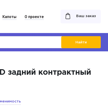
Капоты
О проекте
Ваш заказ
Найти
WD задний контрактный
менимость