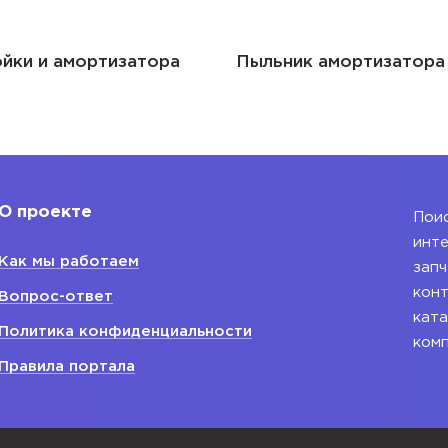
йки и амортизатора
Пыльник амортизатора
О проекте
Поис
инте
Как мы работаем
запч
конт
Вопрос-ответ
ката
Политика конфиденциальности
ком
Правила портала