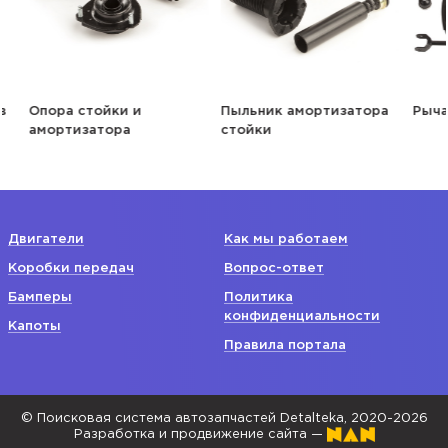
Опора стойки и
Пыльник амортизатора
Рычаг
амортизатора
стойки
Двигатели
Как мы работаем
Коробки передач
Вопрос-ответ
Бамперы
Политика
конфиденциальности
Капоты
Правила портала
© Поисковая система автозапчастей Detalteka, 2020-2026
Разработка и продвижение сайта —