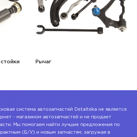
 стойки
Рычаг
ковая система автозапчастей Detalteka не является
рнет - магазином автозапчастей и не продает
асти. Мы помогаем найти лучшие предложения по
рактным (Б/У) и новым запчастям, загружая в