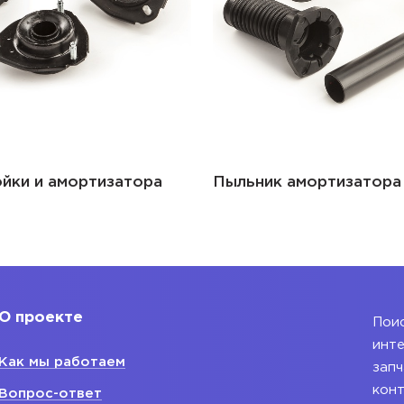
йки и амортизатора
Пыльник амортизатора
О проекте
Поис
инте
Как мы работаем
запч
конт
Вопрос-ответ