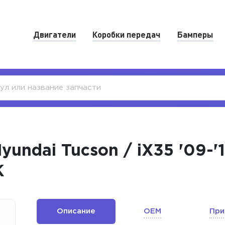
Двигатели
Коробки передач
Бамперы
undai Tucson / iX35 '09-
K
Описание
OEM
При