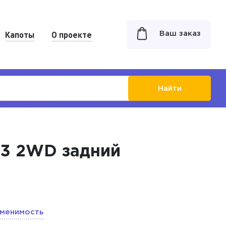
Капоты
О проекте
Ваш заказ
Найти
'13 2WD задний
менимость