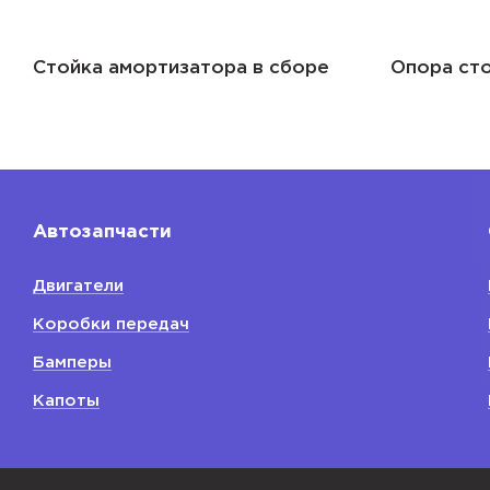
боре
Опора стойки и амортизатора
Пы
Автозапчасти
Двигатели
Коробки передач
Бамперы
Капоты