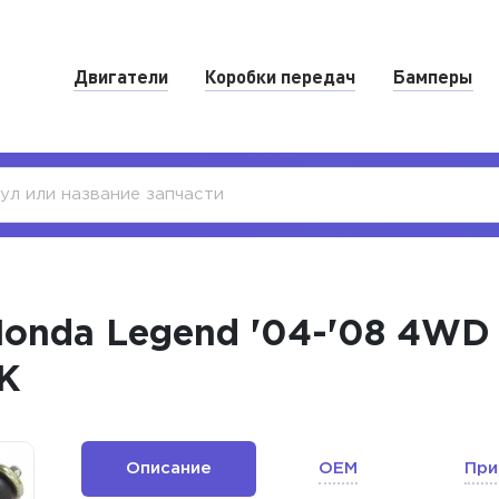
Двигатели
Коробки передач
Бамперы
onda Legend '04-'08 4WD
K
Описание
OEM
При