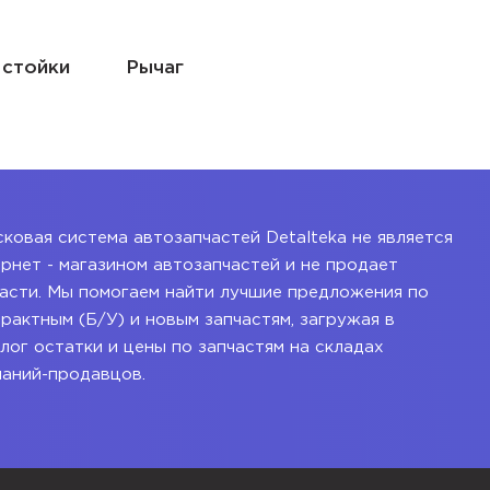
Пружина подвески
ковая система автозапчастей Detalteka не является
рнет - магазином автозапчастей и не продает
асти. Мы помогаем найти лучшие предложения по
рактным (Б/У) и новым запчастям, загружая в
лог остатки и цены по запчастям на складах
паний-продавцов.