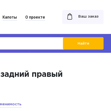
Капоты
О проекте
Ваш заказ
Найти
 задний правый
менимость