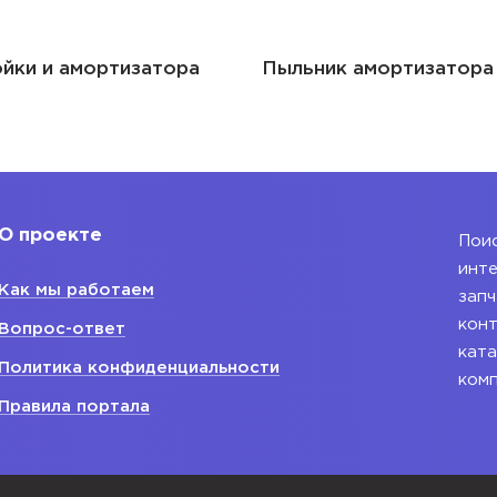
льник амортизатора стойки
Рычаг
О проекте
Поис
инте
Как мы работаем
запч
конт
Вопрос-ответ
ката
Политика конфиденциальности
ком
Правила портала