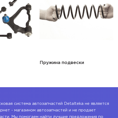
Пружина подвески
ковая система автозапчастей Detalteka не является
рнет - магазином автозапчастей и не продает
асти. Мы помогаем найти лучшие предложения по