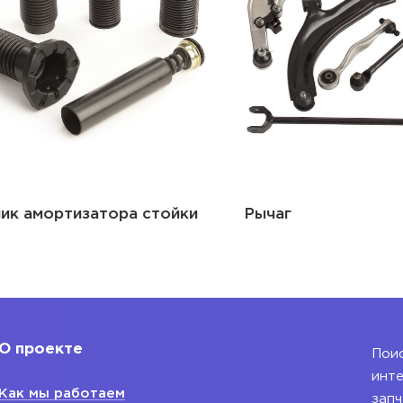
амортизатора стойки
Рычаг
О проекте
Поис
инте
Как мы работаем
запч