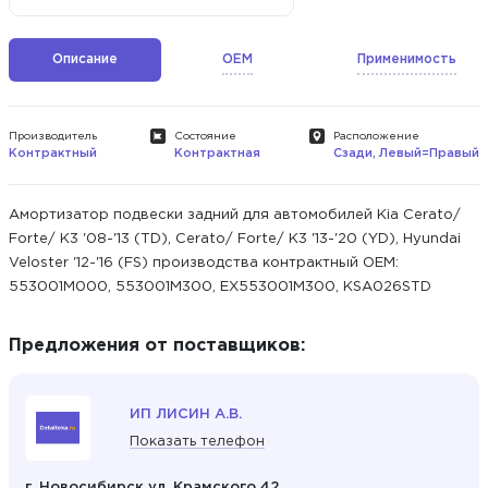
Описание
OEM
Применимость
Производитель
Состояние
Расположение
Контрактный
Контрактная
Сзади, Левый=Правый
Амортизатор подвески задний для автомобилей Kia Cerato/
Forte/ K3 '08-'13 (TD), Cerato/ Forte/ K3 '13-'20 (YD), Hyundai
Veloster '12-'16 (FS) производства контрактный ОЕМ:
553001M000, 553001M300, EX553001M300, KSA026STD
Предложения от поставщиков:
ИП ЛИСИН А.В.
Показать телефон
г. Новосибирск ул. Крамского 42