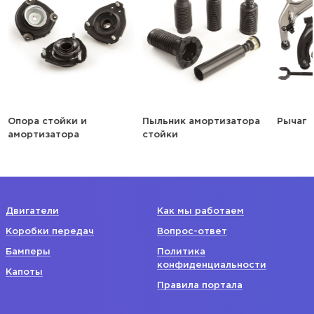
Опора стойки и
Пыльник амортизатора
Рычаг
амортизатора
стойки
Двигатели
Как мы работаем
Коробки передач
Вопрос-ответ
Бамперы
Политика
конфиденциальности
Капоты
Правила портала