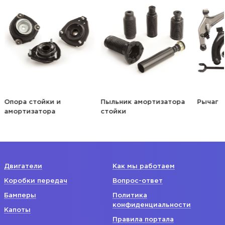
Опора стойки и
Пыльник амортизатора
Рычаг
амортизатора
стойки
Двигатели
Как мы работаем
Коробки передач
Вопрос-ответ
Бамперы
Политика
конфиденциальности
Капоты
Правила портала