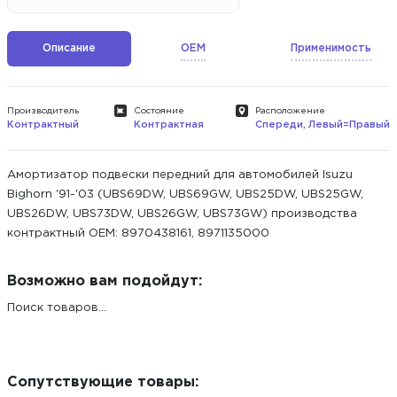
Описание
OEM
Применимость
Производитель
Состояние
Расположение
Контрактный
Контрактная
Спереди, Левый=Правый
Амортизатор подвески передний для автомобилей Isuzu
Bighorn '91-'03 (UBS69DW, UBS69GW, UBS25DW, UBS25GW,
UBS26DW, UBS73DW, UBS26GW, UBS73GW) производства
контрактный ОЕМ: 8970438161, 8971135000
Возможно вам подойдут:
Поиск товаров...
Сопутствующие товары: