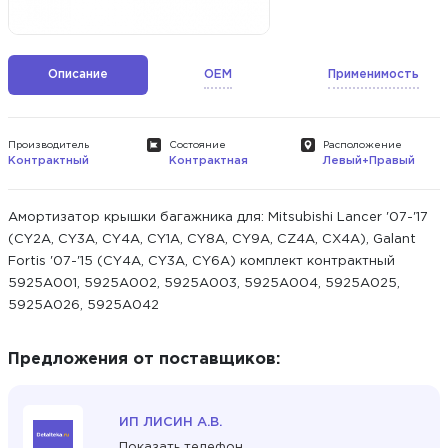
Описание
OEM
Применимость
Производитель
Состояние
Расположение
Контрактный
Контрактная
Левый+Правый
Амортизатор крышки багажника для: Mitsubishi Lancer '07-'17
(CY2A, CY3A, CY4A, CY1A, CY8A, CY9A, CZ4A, CX4A), Galant
Fortis '07-'15 (CY4A, CY3A, CY6A) комплект контрактный
5925A001, 5925A002, 5925A003, 5925A004, 5925A025,
5925A026, 5925A042
Предложения от поставщиков:
ИП ЛИСИН А.В.
Показать телефон