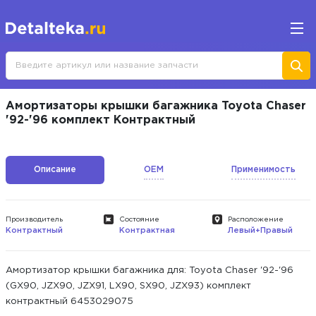
Амортизаторы крышки багажника Toyota Chaser
'92-'96 комплект Контрактный
Описание
OEM
Применимость
Производитель
Состояние
Расположение
Контрактный
Контрактная
Левый+Правый
Амортизатор крышки багажника для: Toyota Chaser '92-'96
(GX90, JZX90, JZX91, LX90, SX90, JZX93) комплект
контрактный 6453029075