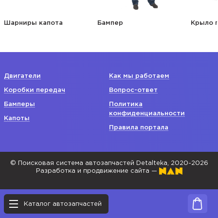
Шарниры капота
Бампер
Крыло 
Двигатели
Как мы работаем
Коробки передач
Вопрос-ответ
Бамперы
Политика
конфиденциальности
Капоты
Правила портала
© Поисковая система автозапчастей Detalteka, 2020-2026
Разработка и продвижение сайта —
Каталог автозапчастей