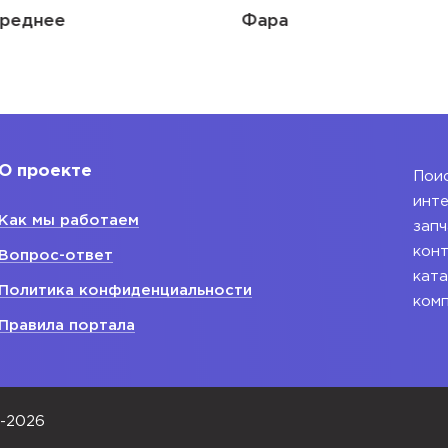
реднее
Фара
О проекте
Поис
инте
Как мы работаем
запч
конт
Вопрос-ответ
ката
Политика конфиденциальности
ком
Правила портала
0-2026