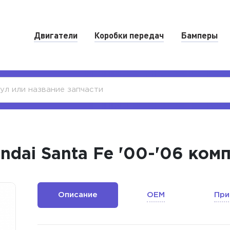
Двигатели
Коробки передач
Бамперы
ndai Santa Fe '00-'06 ком
Описание
OEM
При