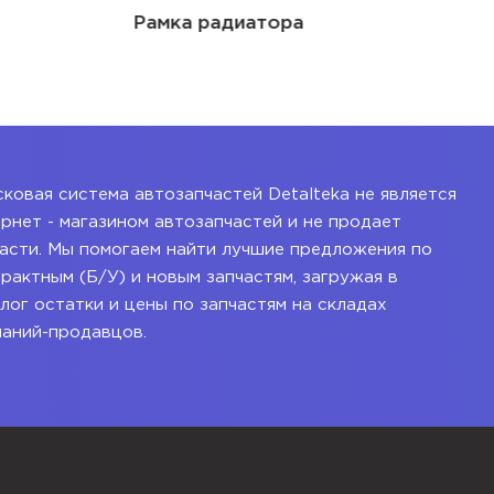
Рамка радиатора
ковая система автозапчастей Detalteka не является
рнет - магазином автозапчастей и не продает
асти. Мы помогаем найти лучшие предложения по
рактным (Б/У) и новым запчастям, загружая в
лог остатки и цены по запчастям на складах
паний-продавцов.