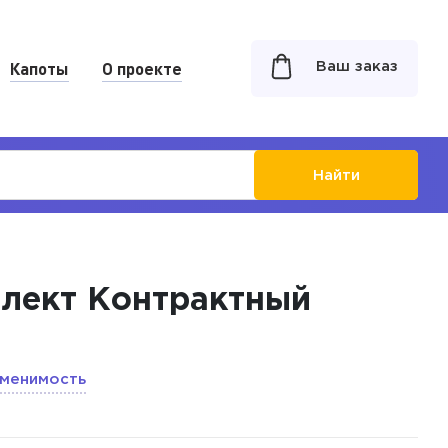
Капоты
О проекте
Ваш заказ
Найти
плект Контрактный
менимость