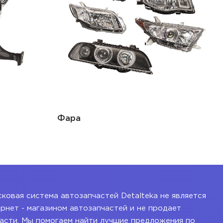
Рамка радиатора
ковая система автозапчастей Detalteka не является
рнет - магазином автозапчастей и не продает
асти. Мы помогаем найти лучшие предложения по