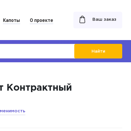
Капоты
О проекте
Ваш заказ
Найти
кт Контрактный
менимость