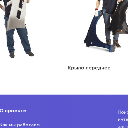
 переднее
Фара
О проекте
Поис
инте
Как мы работаем
запч