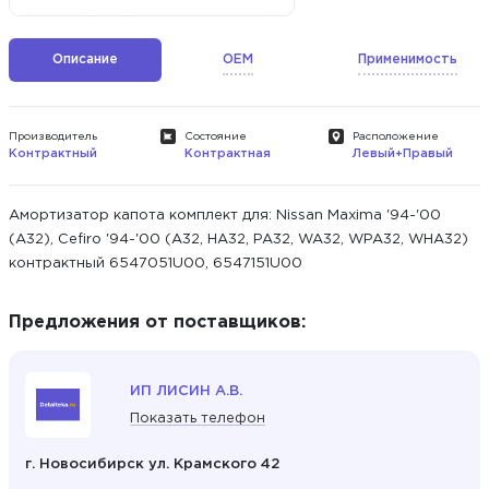
Описание
OEM
Применимость
Производитель
Состояние
Расположение
Контрактный
Контрактная
Левый+Правый
Амортизатор капота комплект для: Nissan Maxima '94-'00
(A32), Cefiro '94-'00 (A32, HA32, PA32, WA32, WPA32, WHA32)
контрактный 6547051U00, 6547151U00
Предложения от поставщиков:
ИП ЛИСИН А.В.
Показать телефон
г. Новосибирск ул. Крамского 42