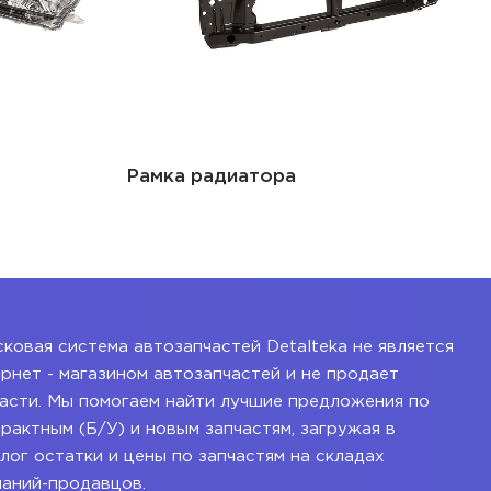
Рамка радиатора
ковая система автозапчастей Detalteka не является
рнет - магазином автозапчастей и не продает
асти. Мы помогаем найти лучшие предложения по
рактным (Б/У) и новым запчастям, загружая в
лог остатки и цены по запчастям на складах
паний-продавцов.