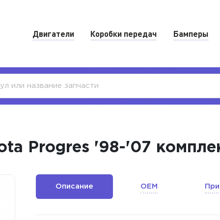
Двигатели
Коробки передач
Бамперы
ota Progres '98-'07 компл
Описание
OEM
При