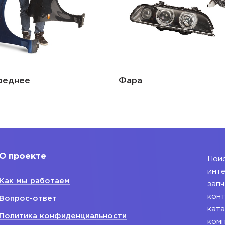
реднее
Фара
О проекте
Поис
инте
Как мы работаем
запч
конт
Вопрос-ответ
ката
Политика конфиденциальности
ком