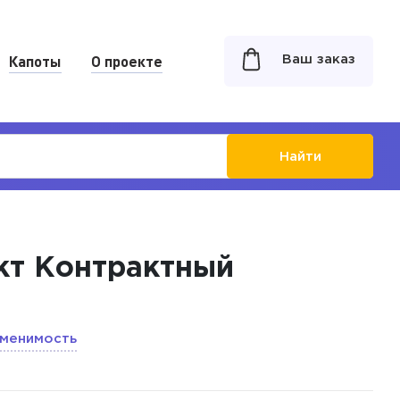
Капоты
О проекте
Ваш заказ
Найти
ект Контрактный
менимость