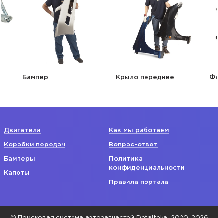
Бампер
Крыло переднее
Фара
Двигатели
Как мы работаем
Коробки передач
Вопрос-ответ
Бамперы
Политика
конфиденциальности
Капоты
Правила портала
© Поисковая система автозапчастей Detalteka, 2020-2026