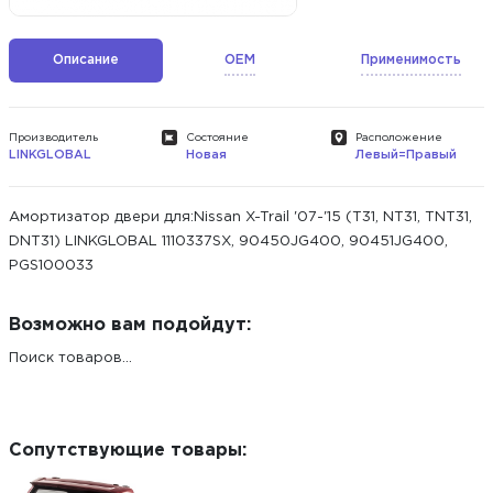
Описание
OEM
Применимость
Производитель
Состояние
Расположение
LINKGLOBAL
Новая
Левый=Правый
Амортизатор двери для:Nissan X-Trail '07-'15 (T31, NT31, TNT31,
DNT31) LINKGLOBAL 1110337SX, 90450JG400, 90451JG400,
PGS100033
Возможно вам подойдут:
Поиск товаров...
Сопутствующие товары: