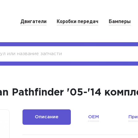
Двигатели
Коробки передач
Бамперы
n Pathfinder '05-'14 комп
Описание
OEM
При