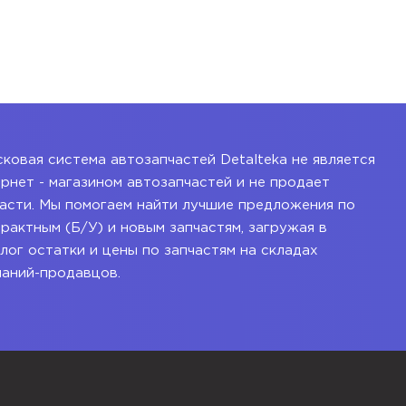
ковая система автозапчастей Detalteka не является
рнет - магазином автозапчастей и не продает
асти. Мы помогаем найти лучшие предложения по
рактным (Б/У) и новым запчастям, загружая в
лог остатки и цены по запчастям на складах
паний-продавцов.