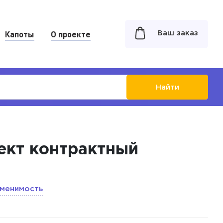
Капоты
О проекте
Ваш заказ
Найти
лект контрактный
менимость