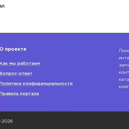
ал
О проекте
Поис
инте
Как мы работаем
запч
конт
Вопрос-ответ
ката
Политика конфиденциальности
ком
Правила портала
0-2026