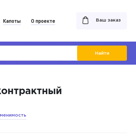
Капоты
О проекте
Ваш заказ
Найти
 контрактный
менимость