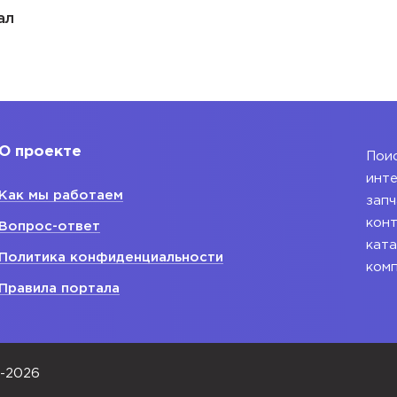
ал
О проекте
Поис
инте
Как мы работаем
запч
конт
Вопрос-ответ
ката
Политика конфиденциальности
ком
Правила портала
0-2026