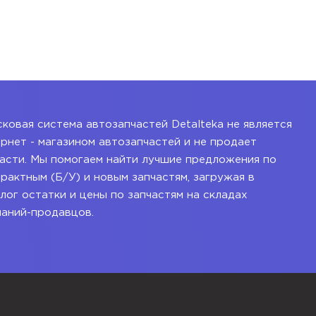
ковая система автозапчастей Detalteka не является
рнет - магазином автозапчастей и не продает
асти. Мы помогаем найти лучшие предложения по
рактным (Б/У) и новым запчастям, загружая в
лог остатки и цены по запчастям на складах
паний-продавцов.