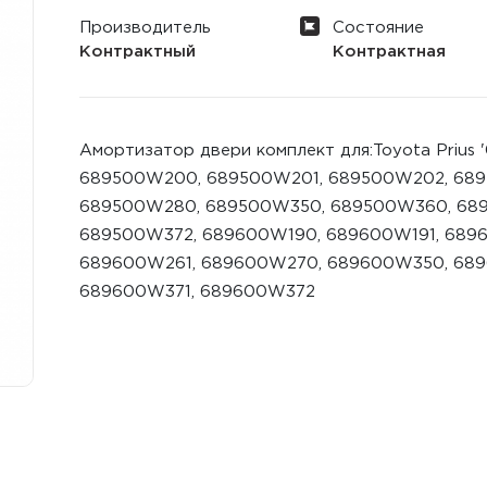
Производитель
Состояние
Контрактный
Контрактная
Амортизатор двери комплект для:Toyota Prius
689500W200, 689500W201, 689500W202, 689
689500W280, 689500W350, 689500W360, 689
689500W372, 689600W190, 689600W191, 689
689600W261, 689600W270, 689600W350, 68
689600W371, 689600W372