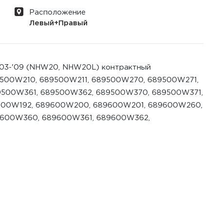
Расположение
Левый+Правый
 '03-'09 (NHW20, NHW20L) контрактный
500W210, 689500W211, 689500W270, 689500W271,
500W361, 689500W362, 689500W370, 689500W371,
600W192, 689600W200, 689600W201, 689600W260,
9600W360, 689600W361, 689600W362,