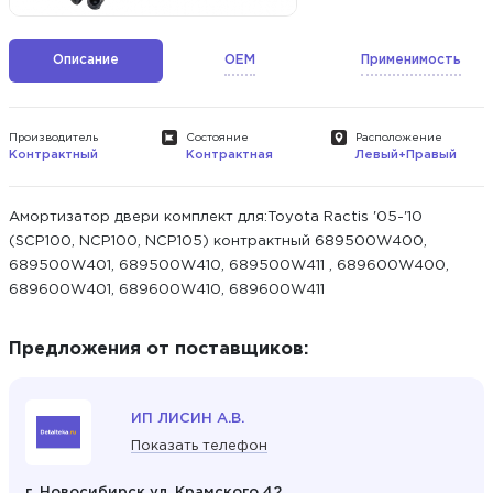
Описание
OEM
Применимость
Производитель
Состояние
Расположение
Контрактный
Контрактная
Левый+Правый
Амортизатор двери комплект для:Toyota Ractis '05-'10
(SCP100, NCP100, NCP105) контрактный 689500W400,
689500W401, 689500W410, 689500W411 , 689600W400,
689600W401, 689600W410, 689600W411
Предложения от поставщиков:
ИП ЛИСИН А.В.
Показать телефон
г. Новосибирск ул. Крамского 42