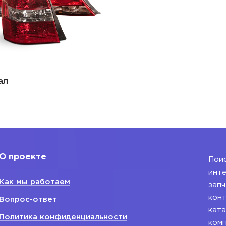
ал
О проекте
Поис
инте
Как мы работаем
запч
конт
Вопрос-ответ
ката
Политика конфиденциальности
ком