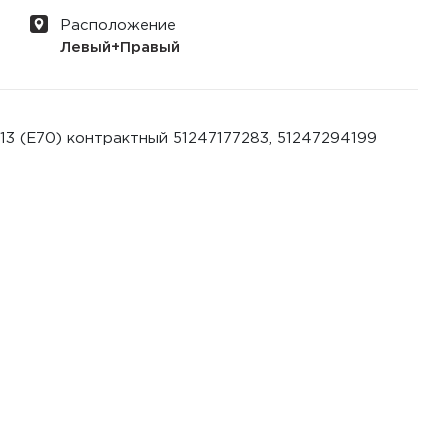
Расположение
Левый+Правый
13 (E70) контрактный 51247177283, 51247294199