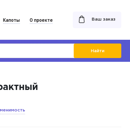
Капоты
О проекте
Ваш заказ
Найти
рактный
менимость