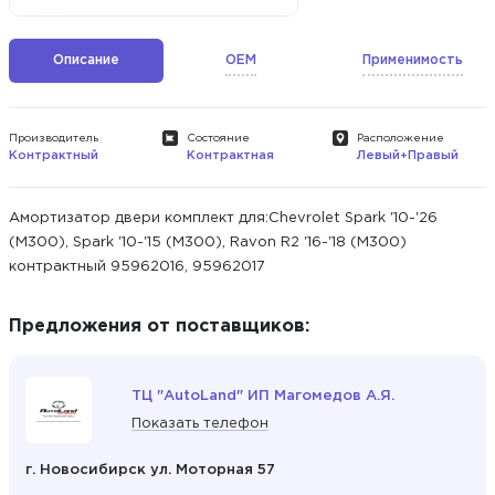
Описание
OEM
Применимость
Производитель
Состояние
Расположение
Контрактный
Контрактная
Левый+Правый
Амортизатор двери комплект для:Chevrolet Spark '10-'26
(M300), Spark '10-'15 (M300), Ravon R2 '16-'18 (M300)
контрактный 95962016, 95962017
Предложения от поставщиков:
ТЦ "AutoLand" ИП Магомедов А.Я.
Показать телефон
г. Новосибирск ул. Моторная 57