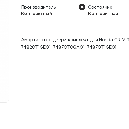
Производитель
Состояние
Контрактный
Контрактная
Амортизатор двери комплект для:Honda CR-V '
74820T1GE01, 74870T0GA01, 74870T1GE01