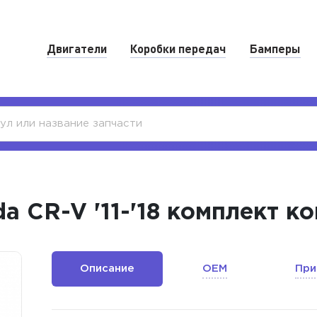
Двигатели
Коробки передач
Бамперы
a CR-V '11-'18 комплект к
Описание
OEM
При