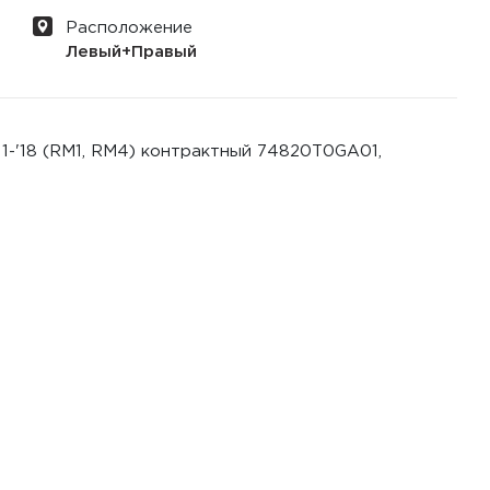
Расположение
Левый+Правый
11-'18 (RM1, RM4) контрактный 74820T0GA01,