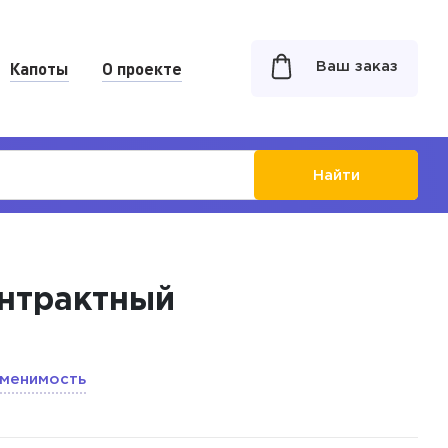
Капоты
О проекте
Ваш заказ
Найти
онтрактный
менимость