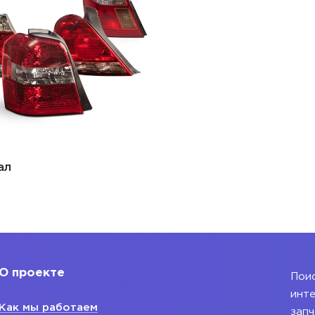
ал
О проекте
Поис
инте
Как мы работаем
запч