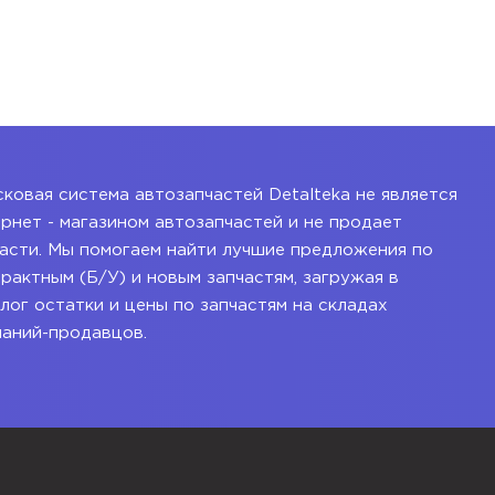
ковая система автозапчастей Detalteka не является
рнет - магазином автозапчастей и не продает
асти. Мы помогаем найти лучшие предложения по
рактным (Б/У) и новым запчастям, загружая в
лог остатки и цены по запчастям на складах
паний-продавцов.