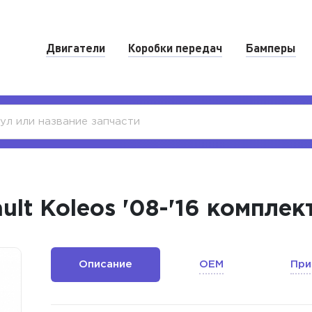
Двигатели
Коробки передач
Бамперы
lt Koleos '08-'16 компле
Описание
OEM
При