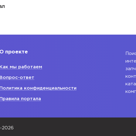
ал
О проекте
Поис
инте
Как мы работаем
запч
конт
Вопрос-ответ
ката
Политика конфиденциальности
ком
Правила портала
0-2026