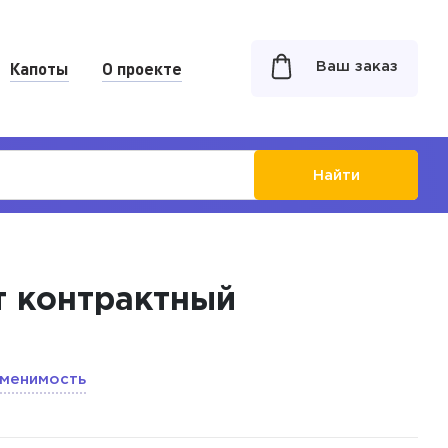
Капоты
О проекте
Ваш заказ
Найти
кт контрактный
менимость