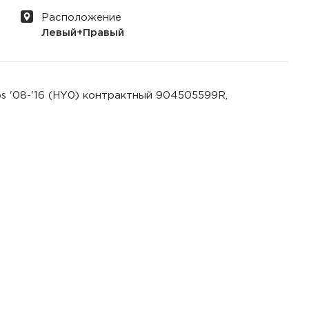
Расположение
Левый+Правый
s '08-'16 (HY0) контрактный 904505599R,