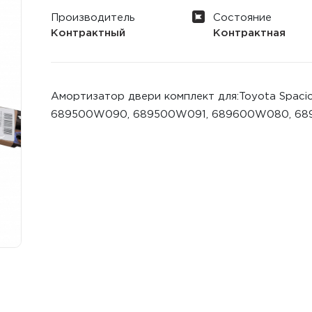
Производитель
Состояние
Контрактный
Контрактная
Амортизатор двери комплект для:Toyota Spacio
689500W090, 689500W091, 689600W080, 6