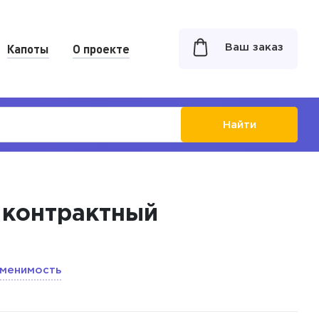
Капоты
О проекте
Ваш заказ
Найти
т контрактный
менимость