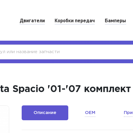
Двигатели
Коробки передач
Бамперы
a Spacio '01-'07 комплек
Описание
OEM
При