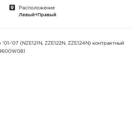
Расположение
Левый+Правый
 '01-'07 (NZE121N, ZZE122N, ZZE124N) контрактный
89600W081