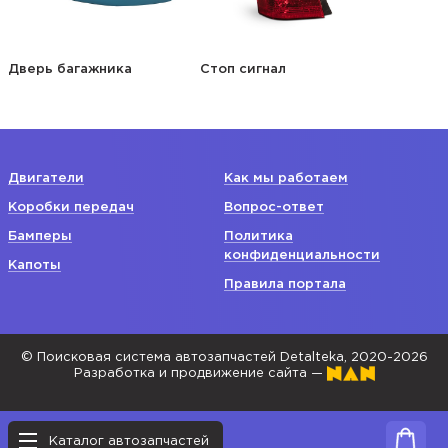
Дверь багажника
Стоп сигнал
Двигатели
Как мы работаем
Коробки передач
Вопрос-ответ
Бамперы
Политика
конфиденциальности
Капоты
Правила портала
© Поисковая система автозапчастей Detalteka, 2020-2026
Разработка и продвижение сайта —
Каталог автозапчастей