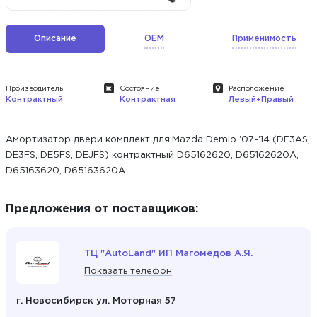
Описание
OEM
Применимость
Производитель
Состояние
Расположение
Контрактный
Контрактная
Левый+Правый
Амортизатор двери комплект для:Mazda Demio '07-'14 (DE3AS,
DE3FS, DE5FS, DEJFS) контрактный D65162620, D65162620A,
D65163620, D65163620A
Предложения от поставщиков:
ТЦ "AutoLand" ИП Магомедов А.Я.
Показать телефон
г. Новосибирск ул. Моторная 57