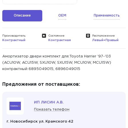
Описание
OEM
Применимость
Производитель
Состояние
Расположение
Контрактный
Контрактная
Левый+Правый
Амортизатор двери комплект для:Toyota Harrier '97-'03
(ACU10W, ACU15W, SXU10W, SXU15W, MCU10W, MCU15W)
контрактный 6895049015, 6896049015
Предложения от поставщиков:
ИП ЛИСИН А.В.
Показать телефон
г. Новосибирск ул. Крамского 42