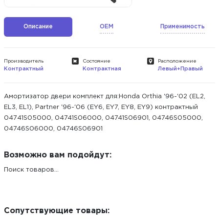
Описание
OEM
Применимость
Производитель
Состояние
Расположение
Контрактный
Контрактная
Левый+Правый
Амортизатор двери комплект для:Honda Orthia '96-'02 (EL2,
EL3, EL1), Partner '96-'06 (EY6, EY7, EY8, EY9) контрактный
04741S05000, 04741S06000, 04741S06901, 04746S05000,
04746S06000, 04746S06901
Возможно вам подойдут:
Поиск товаров...
Сопутствующие товары: