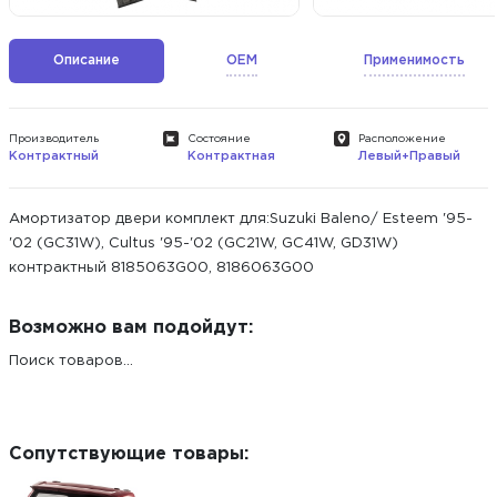
Описание
OEM
Применимость
Производитель
Состояние
Расположение
Контрактный
Контрактная
Левый+Правый
Амортизатор двери комплект для:Suzuki Baleno/ Esteem '95-
'02 (GC31W), Cultus '95-'02 (GC21W, GC41W, GD31W)
контрактный 8185063G00, 8186063G00
Возможно вам подойдут:
Поиск товаров...
Сопутствующие товары: