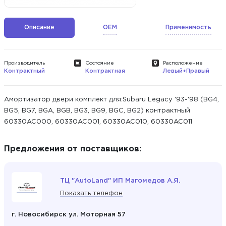
Описание
OEM
Применимость
Производитель
Состояние
Расположение
Контрактный
Контрактная
Левый+Правый
Амортизатор двери комплект для:Subaru Legacy '93-'98 (BG4,
BG5, BG7, BGA, BGB, BG3, BG9, BGC, BG2) контрактный
60330AC000, 60330AC001, 60330AC010, 60330AC011
Предложения от поставщиков:
ТЦ "AutoLand" ИП Магомедов А.Я.
Показать телефон
г. Новосибирск ул. Моторная 57