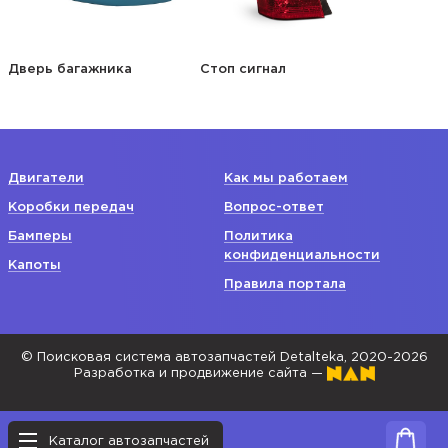
Дверь багажника
Стоп сигнал
Двигатели
Как мы работаем
Коробки передач
Вопрос-ответ
Бамперы
Политика
конфиденциальности
Капоты
Правила портала
© Поисковая система автозапчастей Detalteka, 2020-2026
Разработка и продвижение сайта —
Каталог автозапчастей