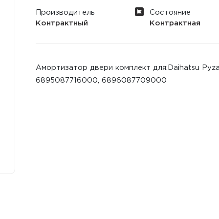
Производитель
Состояние
Контрактный
Контрактная
Амортизатор двери комплект для:Daihatsu Pyzar
6895087716000, 6896087709000