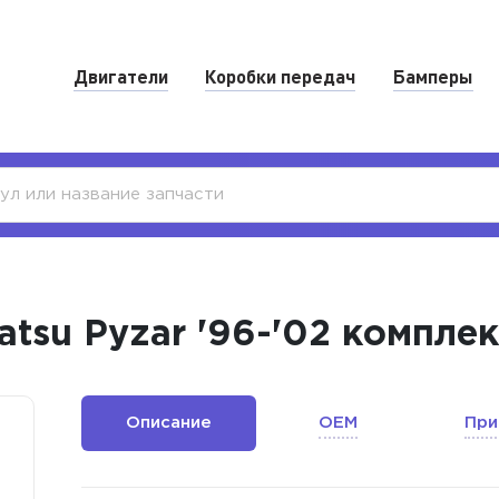
Двигатели
Коробки передач
Бамперы
atsu Pyzar '96-'02 компле
Описание
OEM
При