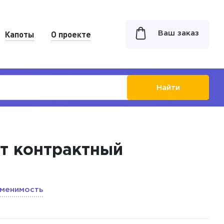
Капоты
О проекте
Ваш заказ
Найти
кт контрактный
менимость