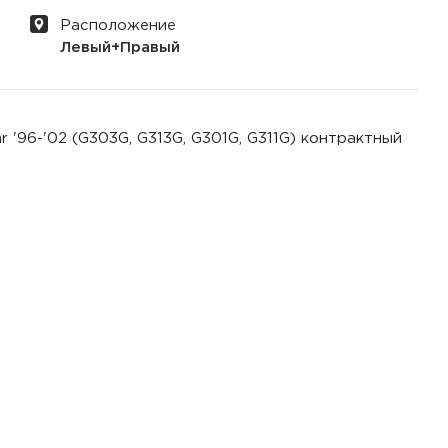
Расположение
Левый+Правый
 '96-'02 (G303G, G313G, G301G, G311G) контрактный