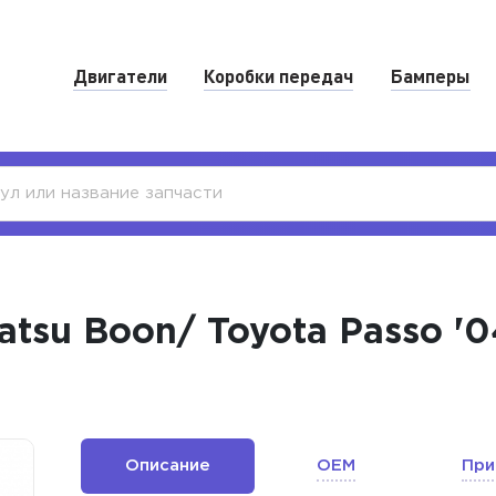
Двигатели
Коробки передач
Бамперы
tsu Boon/ Toyota Passo '0
Описание
OEM
При