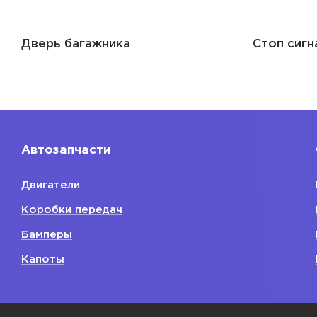
Дверь багажника
Стоп сигн
Автозапчасти
Двигатели
Коробки передач
Бамперы
Капоты