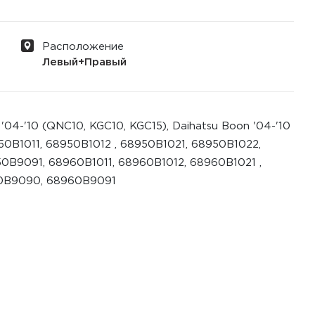
Расположение
Левый+Правый
04-'10 (QNC10, KGC10, KGC15), Daihatsu Boon '04-'10
50B1011, 68950B1012 , 68950B1021, 68950B1022,
B9091, 68960B1011, 68960B1012, 68960B1021 ,
60B9090, 68960B9091