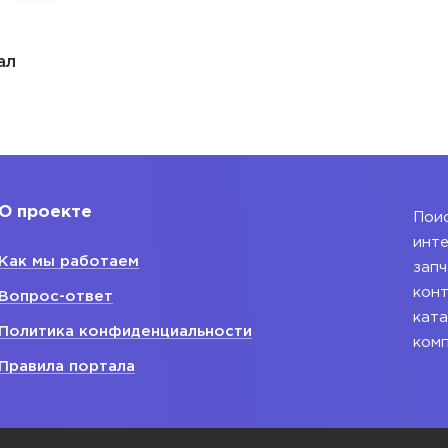
ал
О проекте
Поис
инте
Как мы работаем
запч
конт
Вопрос-ответ
ката
Политика конфиденциальности
ком
Правила портала