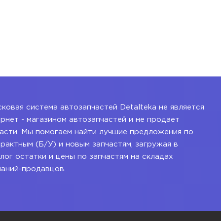
ковая система автозапчастей Detalteka не является
рнет - магазином автозапчастей и не продает
асти. Мы помогаем найти лучшие предложения по
рактным (Б/У) и новым запчастям, загружая в
лог остатки и цены по запчастям на складах
паний-продавцов.