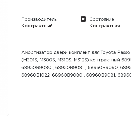
Производитель
Состояние
Контрактный
Контрактная
Амортизатор двери комплект для:Toyota Passo '
(M301S, M300S, M310S, M312S) контрактный 689
68950B9080 , 68950B9081 , 68950B9090, 68950
68960B1022, 68960B9080 , 68960B9081, 689