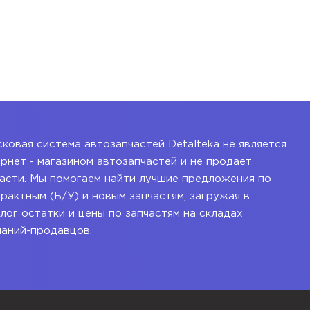
ковая система автозапчастей Detalteka не является
рнет - магазином автозапчастей и не продает
асти. Мы помогаем найти лучшие предложения по
рактным (Б/У) и новым запчастям, загружая в
лог остатки и цены по запчастям на складах
паний-продавцов.