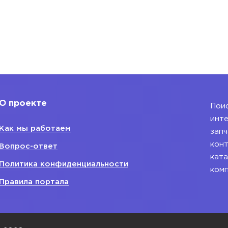
О проекте
Поис
инте
Как мы работаем
запч
конт
Вопрос-ответ
ката
Политика конфиденциальности
ком
Правила портала